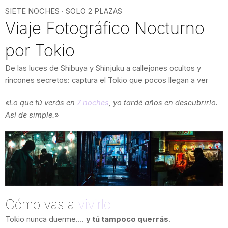
Ir
SIETE NOCHES · SOLO 2 PLAZAS
al
Viaje Fotográfico Nocturno
contenido
por Tokio
De las luces de Shibuya y Shinjuku a callejones ocultos y
rincones secretos: captura el Tokio que pocos llegan a ver
«Lo que tú verás en
7 noches
, yo tardé años en descubrirlo.
Así de simple.»
Cómo vas a
vivirlo
Tokio nunca duerme….
y tú tampoco querrás
.