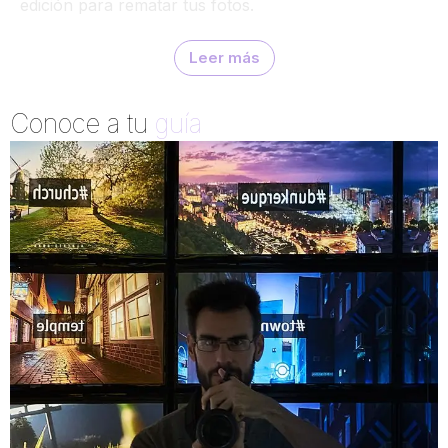
edición para rematar tus fotos.
Trabajaremos con dos fotos del viaje. Te enseño mi
flujo completo en Lightroom y Photoshop —color,
luz y atmósfera nocturna— para que lo sigas a tu
ritmo y consigas ese acabado cinematográfico en tus
Conoce a tu
guía
propias imágenes.
Más adelante te lo explico al detalle.